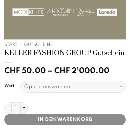
START
/
GUTSCHEINE
KELLER FASHION GROUP Gutschein
Preis
CHF
50.00
–
CHF
2'000.00
CHF 
bis
Wert
CHF 
KELLER FASHION GROUP Gutschein Menge
IN DEN WARENKORB