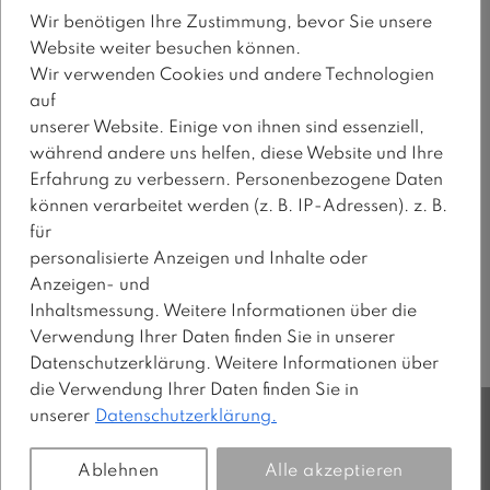
Wir benötigen Ihre Zustimmung, bevor Sie unsere
info@modekeller.ch
Website weiter besuchen können.
Tel. +41 44 384 91 91
Wir verwenden Cookies und andere Technologien
Kontaktformular
auf
unserer Website. Einige von ihnen sind essenziell,
während andere uns helfen, diese Website und Ihre
NEWSLETTER
Erfahrung zu verbessern. Personenbezogene Daten
können verarbeitet werden (z. B. IP-Adressen). z. B.
für
Erhalten Sie regelmässig per E-Mail
personalisierte Anzeigen und Inhalte oder
Informationen über Produkte, Preise und
Anzeigen- und
Angebote der KELLER FASHION GROUP.
Inhaltsmessung. Weitere Informationen über die
Verwendung Ihrer Daten finden Sie in unserer
Jetzt anmelden!
Datenschutzerklärung. Weitere Informationen über
die Verwendung Ihrer Daten finden Sie in
unserer
Datenschutzerklärung.
Alle Rechte vorbehalten.
IMPRESSUM
DATENSCHUTZ
KONTAKT
Ablehnen
Alle akzeptieren
Copyright 2026 ©
KELLER FASHION GROUP