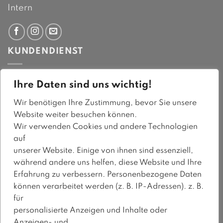
Intern
KUNDENDIENST
Montag bis Freitag:
Ihre Daten sind uns wichtig!
8-12 Uhr und 14-17 Uhr
info@modekeller.ch
Wir benötigen Ihre Zustimmung, bevor Sie unsere
Website weiter besuchen können.
Tel. +41 44 384 91 91
Wir verwenden Cookies und andere Technologien
Kontaktformular
auf
unserer Website. Einige von ihnen sind essenziell,
während andere uns helfen, diese Website und Ihre
NEWSLETTER
Erfahrung zu verbessern. Personenbezogene Daten
können verarbeitet werden (z. B. IP-Adressen). z. B.
für
Erhalten Sie regelmässig per E-Mail
personalisierte Anzeigen und Inhalte oder
Informationen über Produkte, Preise und
Anzeigen- und